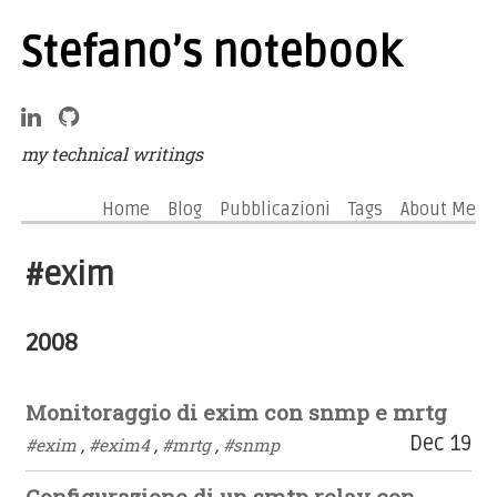
Stefano’s notebook
my technical writings
Home
Blog
Pubblicazioni
Tags
About Me
#exim
2008
Monitoraggio di exim con snmp e mrtg
Dec 19
#exim
,
#exim4
,
#mrtg
,
#snmp
Configurazione di un smtp relay con