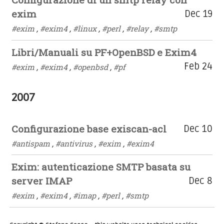
exim
Dec 19
#exim
,
#exim4
,
#linux
,
#perl
,
#relay
,
#smtp
Libri/Manuali su PF+OpenBSD e Exim4
Feb 24
#exim
,
#exim4
,
#openbsd
,
#pf
2007
Configurazione base exiscan-acl
Dec 10
#antispam
,
#antivirus
,
#exim
,
#exim4
Exim: autenticazione SMTP basata su
server IMAP
Dec 8
#exim
,
#exim4
,
#imap
,
#perl
,
#smtp