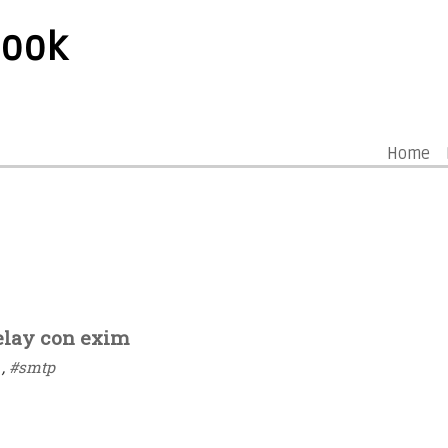
book
Home
elay con exim
,
#smtp