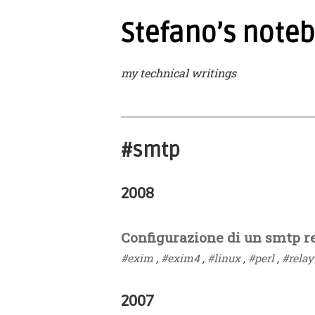
Stefano’s note
my technical writings
#smtp
2008
Configurazione di un smtp r
#exim
,
#exim4
,
#linux
,
#perl
,
#relay
2007